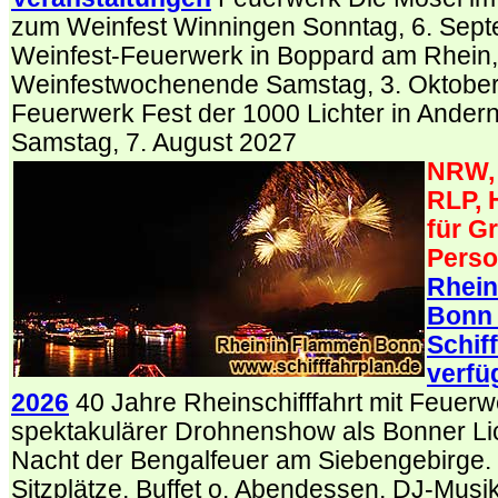
zum Weinfest Winningen Sonntag, 6. Sept
Weinfest-Feuerwerk in Boppard am Rhein,
Weinfestwochenende Samstag, 3. Oktober
Feuerwerk Fest der 1000 Lichter in Ande
Samstag, 7. August 2027
NRW, 
RLP, 
für G
Perso
Rhein
Bonn
Schif
verfü
2026
40 Jahre Rheinschifffahrt mit Feuer
spektakulärer Drohnenshow als Bonner Lich
Nacht der Bengalfeuer am Siebengebirge. 
Sitzplätze, Buffet o. Abendessen, DJ-Mus