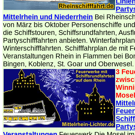
Linie
Party
Mittelrhein und Niederrhein
Bei Rheinschi
von März bis Oktober Personenschiffe und 
die Schiffstouren, Schiffsrundfahrten, Ausf
Partyschifffahrten anbieten. Winterfahrplan
Winterschifffahrten. Schifffahrplan.de mit 
Veranstaltungen Rhein in Flammen bei Bo
Bingen, Koblenz, St. Goar und Oberwesel.
3 Feu
zwisc
Winni
Mosel
Mittel
Feuer
Schif
Partys
Veranstaltungen
Feuerwerk Die Mosel im