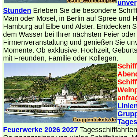
unver
Stunden
Erleben Sie die besondere Schifff
Main oder Mosel, in Berlin auf Spree und H
Hamburg auf Elbe und Alster. Entdecken Sie
dem Wasser bei Ihrer nächsten Feier oder
Firmenveranstaltung und genießen Sie un
Momente. Ob exklusive, Hochzeit, Geburts
mit Freunden, Familie oder Kollegen.
Schif
Abend
Schif
Weinp
anfra
Linie
Grupp
Tages
Feuerwerke 2026 2027
Tagesschifffahrten