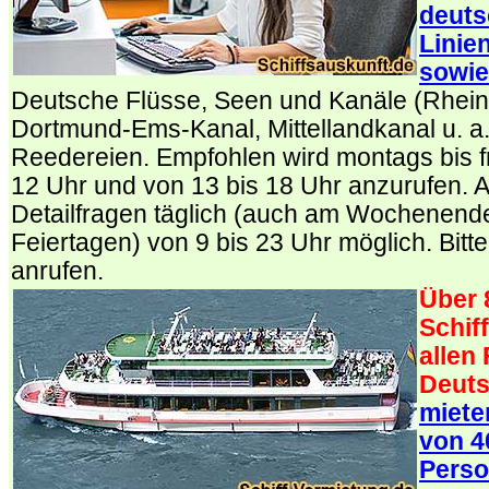
deuts
Linie
sowie
Deutsche Flüsse, Seen und Kanäle (Rhein
Dortmund-Ems-Kanal, Mittellandkanal u. a
Reedereien. Empfohlen wird montags bis fr
12 Uhr und von 13 bis 18 Uhr anzurufen. 
Detailfragen täglich (auch am Wochenend
Feiertagen) von 9 bis 23 Uhr möglich. Bitte
anrufen.
Über 
Schif
allen
Deuts
miete
von 4
Perso