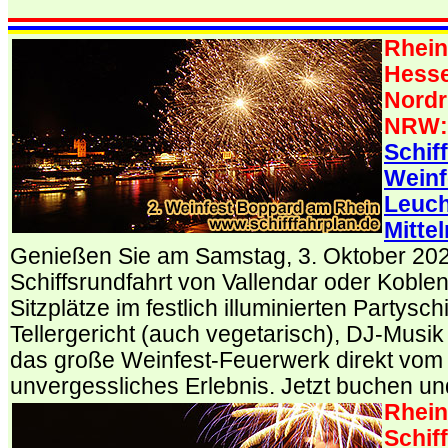
.
Rhein
Hesse
Nordr
NRW
Schif
Weinf
Leuch
Mitte
Genießen Sie am Samstag, 3. Oktober 202
Schiffsrundfahrt von Vallendar oder Koblen
Sitzplätze im festlich illuminierten Partysch
Tellergericht (auch vegetarisch), DJ-Musi
das große Weinfest-Feuerwerk direkt vom S
unvergessliches Erlebnis. Jetzt buchen un
Rhein
Schiff