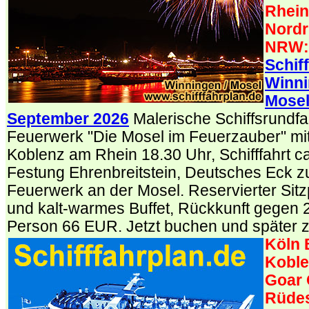
Rhein
Nordr
NRW:
Schif
Winni
Mosel
September 2026
Malerische Schiffsrundfa
Feuerwerk "Die Mosel im Feuerzauber" mit 
Koblenz am Rhein 18.30 Uhr, Schifffahrt c
Festung Ehrenbreitstein, Deutsches Eck 
Feuerwerk an der Mosel. Reservierter Sitz
und kalt-warmes Buffet, Rückkunft gegen 2
Person 66 EUR. Jetzt buchen und später 
Köln 
Koble
Goar 
Rüde