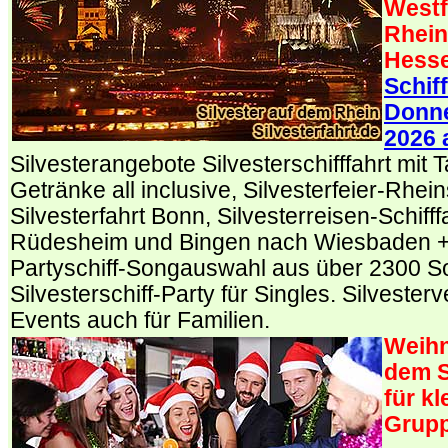
Westf
Rhein
Hess
Schif
Donne
2026 
Silvesterangebote Silvesterschifffahrt mit T
Getränke all inclusive, Silvesterfeier-Rhein
Silvesterfahrt Bonn, Silvesterreisen-Schifff
Rüdesheim und Bingen nach Wiesbaden +
Partyschiff-Songauswahl aus über 2300 S
Silvesterschiff-Party für Singles. Silvester
Events auch für Familien.
Weihn
dem S
für k
Grup