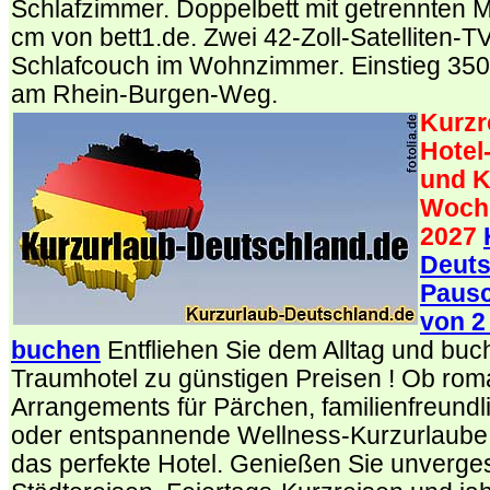
Schlafzimmer. Doppelbett mit getrennten M
cm von bett1.de. Zwei 42-Zoll-Satelliten-T
Schlafcouch im Wohnzimmer. Einstieg 3
am Rhein-Burgen-Weg.
Kurzr
Hotel
und K
Woch
2027
Deuts
Pausc
von 2
buchen
Entfliehen Sie dem Alltag und buche
Traumhotel zu günstigen Preisen ! Ob rom
Arrangements für Pärchen, familienfreund
oder entspannende Wellness-Kurzurlaube –
das perfekte Hotel. Genießen Sie unverge