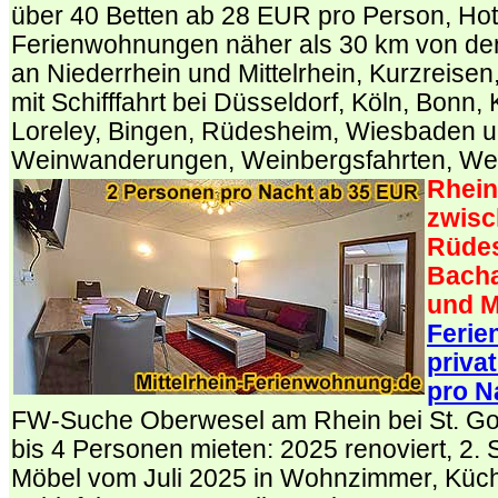
über 40 Betten ab 28 EUR pro Person, Ho
Ferienwohnungen näher als 30 km von den
an Niederrhein und Mittelrhein, Kurzreise
mit Schifffahrt bei Düsseldorf, Köln, Bonn,
Loreley, Bingen, Rüdesheim, Wiesbaden u
Weinwanderungen, Weinbergsfahrten, We
Rhein 
zwisc
Rüde
Bacha
und M
Feri
priva
pro N
FW-Suche Oberwesel am Rhein bei St. G
bis 4 Personen mieten: 2025 renoviert, 2. 
Möbel vom Juli 2025 in Wohnzimmer, Küc