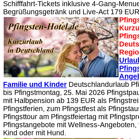
Schifffahrt-Tickets inklusive 4-Gang-Menu
Begrüßungsgetränk und Live-Act 179 EUR
Pfing
Kurzu
Pfing
Deuts
Regi
Urlau
Pfing
Angeb
Familie und Kinder
Deutschlandurlaub Pfi
bis Pfingstmontag, 25. Mai 2026 Pfingstp
mit Halbpension ab 139 EUR als Pfingstrei
Pfingstferien, zum Pfingstfest als Pfingstau
Pfingsttour am Pfingstfeiertag mit Pfingst
Pfingstangebote mit Wellness-Angeboten, f
Kind oder mit Hund.