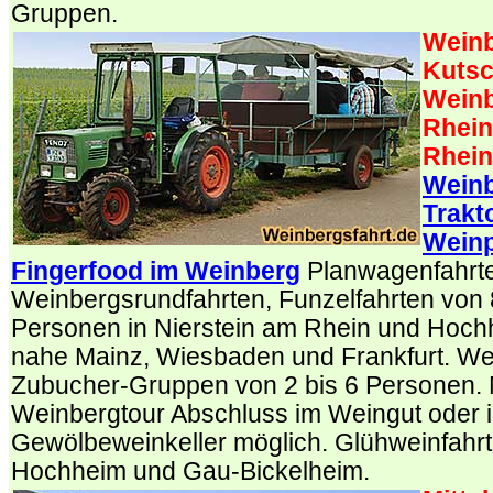
Gruppen.
Weinb
Kutsc
Weinb
Rhein
Rhein
Weinb
Trakt
Wein
Fingerfood im Weinberg
Planwagenfahrt
Weinbergsrundfahrten, Funzelfahrten von 
Personen in Nierstein am Rhein und Hoc
nahe Mainz, Wiesbaden und Frankfurt. We
Zubucher-Gruppen von 2 bis 6 Personen.
Weinbergtour Abschluss im Weingut oder 
Gewölbeweinkeller möglich. Glühweinfahrt
Hochheim und Gau-Bickelheim.