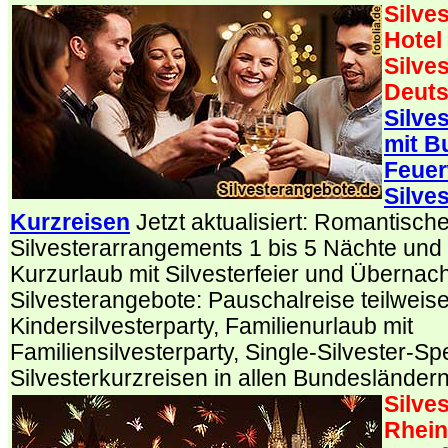
Silve
Hotel
Silves
Deuts
Silves
mit B
Feuer
Silve
Kurzreisen
Jetzt aktualisiert: Romantisch
Silvesterarrangements 1 bis 5 Nächte und S
Kurzurlaub mit Silvesterfeier und Übernac
Silvesterangebote: Pauschalreise teilweise 
Kindersilvesterparty, Familienurlaub mit
Familiensilvesterparty, Single-Silvester-Spe
Silvesterkurzreisen in allen Bundesländern
Silve
Rhein