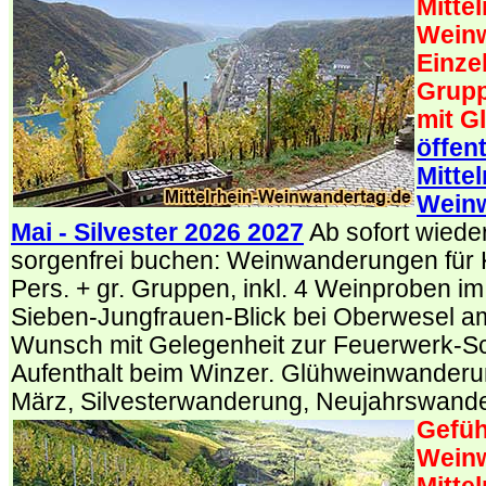
Mittel
Weinw
Einze
Grupp
mit G
öffen
Mittel
Wein
Mai - Silvester 2026 2027
Ab sofort wiede
sorgenfrei buchen: Weinwanderungen für 
Pers. + gr. Gruppen, inkl. 4 Weinproben 
Sieben-Jungfrauen-Blick bei Oberwesel a
Wunsch mit Gelegenheit zur Feuerwerk-Sch
Aufenthalt beim Winzer. Glühweinwanderu
März, Silvesterwanderung, Neujahrswand
Gefüh
Wein