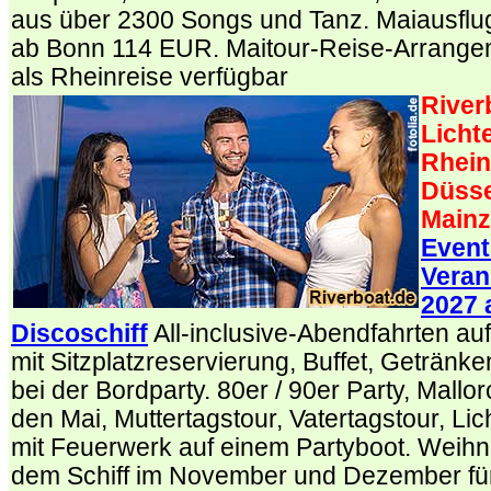
aus über 2300 Songs und Tanz. Maiausflug
ab Bonn 114 EUR. Maitour-Reise-Arrangem
als Rheinreise verfügbar
River
Licht
Rhein
Düsse
Mainz
Event
Veran
2027 
Discoschiff
All-inclusive-Abendfahrten au
mit Sitzplatzreservierung, Buffet, Geträn
bei der Bordparty. 80er / 90er Party, Mallor
den Mai, Muttertagstour, Vatertagstour, Lic
mit Feuerwerk auf einem Partyboot. Weihna
dem Schiff im November und Dezember für