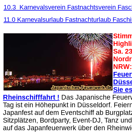
10.3 Karnevalsverein Fastnachtsverein Fasc
11.0 Karnevalsurlaub Fastnacht
urlaub
Faschi
.
Stimm
Highl
Sa. 23
Nordr
NRW:
Feue
Düsse
Sie es
Rheinschifffahrt !
Das Japanische Feuer
Tag ist ein Höhepunkt in Düsseldorf. Feier
Japanfest auf dem Eventschiff ab Burgplatz
Sitzplätzen, Bordparty, Event-DJ, Tanz und
auf das Japanfeuerwerk über den Rheinwi