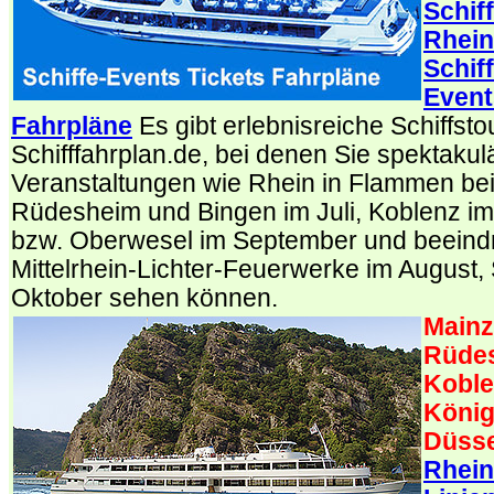
Schif
Rhein
Schif
Event
Fahrpläne
Es gibt erlebnisreiche Schiffsto
Schifffahrplan.de, bei denen Sie spektaku
Veranstaltungen wie Rhein in Flammen bei
Rüdesheim und Bingen im Juli, Koblenz im
bzw. Oberwesel im September und beein
Mittelrhein-Lichter-Feuerwerke im August
Oktober sehen können.
Mainz
Rüdes
Koble
König
Düsse
Rhein