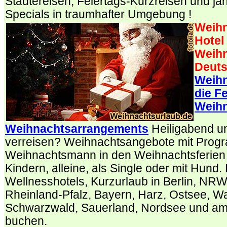
Städtereisen, Feiertags-Kurzreisen und jah
Specials in traumhafter Umgebung !
Weihn
Hotel
Weihn
Deuts
Weihn
die Fe
Weihn
Weihnachtsarrangements
Heiligabend u
verreisen? Weihnachtsangebote mit Prog
Weihnachtsmann in den Weihnachtsferien f
Kindern, alleine, als Single oder mit Hund
Wellnesshotels, Kurzurlaub in Berlin, NR
Rheinland-Pfalz, Bayern, Harz, Ostsee, 
Schwarzwald, Sauerland, Nordsee und a
buchen.