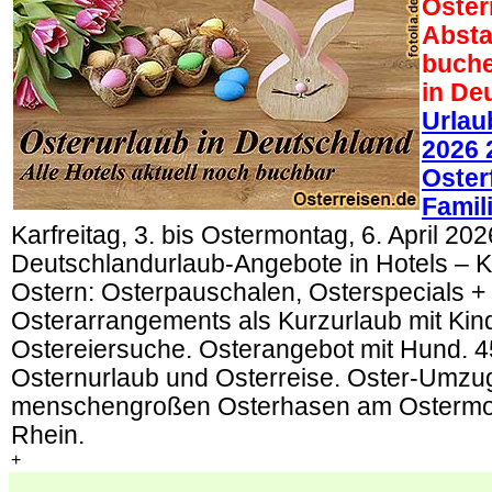
Oster
Absta
buche
in De
Urlau
2026 
Oster
Famil
Karfreitag, 3. bis Ostermontag, 6. April 202
Deutschlandurlaub-Angebote in Hotels – K
Ostern: Osterpauschalen, Osterspecials +
Osterarrangements als Kurzurlaub mit Kin
Ostereiersuche. Osterangebot mit Hund. 
Osternurlaub und Osterreise. Oster-Umzug
menschengroßen Osterhasen am Ostermo
Rhein.
+
.