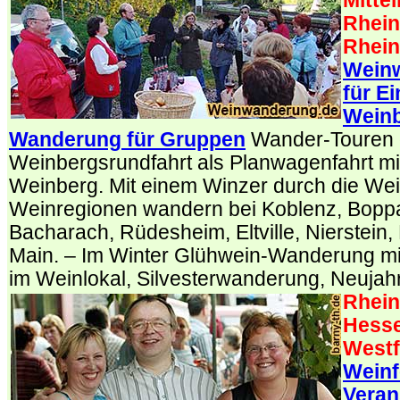
Mittel
Rhein
Rhei
Weinw
für E
Weinb
Wanderung für Gruppen
Wander-Touren 
Weinbergsrundfahrt als Planwagenfahrt m
Weinberg. Mit einem Winzer durch die Wei
Weinregionen wandern bei Koblenz, Bopp
Bacharach, Rüdesheim, Eltville, Nierstei
Main. – Im Winter Glühwein-Wanderung mi
im Weinlokal, Silvesterwanderung, Neuja
Rhein
Hesse
Westf
Weinf
Veran