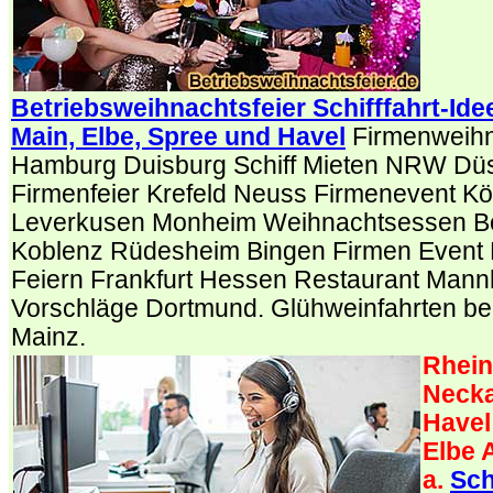
Betriebsweihnachtsfeier Schifffahrt-Ide
Main, Elbe, Spree und Havel
Firmenweihna
Hamburg Duisburg Schiff Mieten NRW Düs
Firmenfeier Krefeld Neuss Firmenevent Köl
Leverkusen Monheim Weihnachtsessen Bo
Koblenz Rüdesheim Bingen Firmen Event
Feiern Frankfurt Hessen Restaurant Mann
Vorschläge Dortmund. Glühweinfahrten bei
Mainz.
Rhein
Necka
Havel
Elbe 
a.
Sch