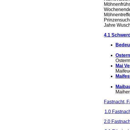
Möhnenfrühs
Wochenende 
Möhnentreff
Prinzensuch
Jahre Wusch
4.1 Schwerd
Bedeu
Ostern
Osterm
Mai Ve
Maifeu
Maifes
Maibau
Maiher
Fastnacht, F
1.0 Fastnac
2.0 Fastnach