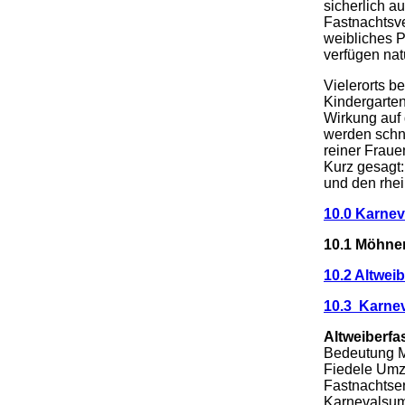
sicherlich a
Fastnachtsver
weibliches P
verfügen na
Vielerorts 
Kindergarten
Wirkung auf 
werden schnel
reiner Frau
Kurz gesagt:
und den rhei
10.0 Karnev
10.1 Möhne
10.2 Altwei
10.3 Karnev
Altweiberfa
Bedeutung M
Fiedele Umz
Fastnachtse
Karnevalsum