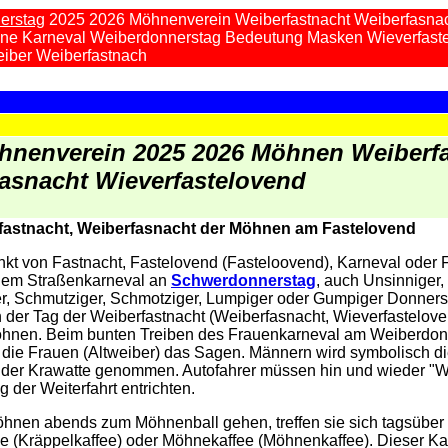
erstag
2025 2026 Möhnenverein Weiberfastnacht Weiberfasna
ne Karneval Weiberdonnerstag Bedeutung Masken Wieverfast
iber Weiberfastnach
hnenverein 2025 2026 Möhnen Weiberf
asnacht Wieverfastelovend
fastnacht, Weiberfasnacht der Möhnen am Fastelovend
kt von Fastnacht, Fastelovend (Fasteloovend), Karneval oder 
 dem Straßenkarneval an
Schwerdonnerstag
, auch Unsinniger, 
ter, Schmutziger, Schmotziger, Lumpiger oder Gumpiger Donners
h der Tag der Weiberfastnacht (Weiberfasnacht, Wieverfastelov
öhnen. Beim bunten Treiben des Frauenkarneval am Weiberdon
 die Frauen (Altweiber) das Sagen. Männern wird symbolisch di
 der Krawatte genommen. Autofahrer müssen hin und wieder "W
 der Weiterfahrt entrichten.
öhnen abends zum Möhnenball gehen, treffen sie sich tagsüber
e (Kräppelkaffee) oder Möhnekaffee (Möhnenkaffee). Dieser Ka