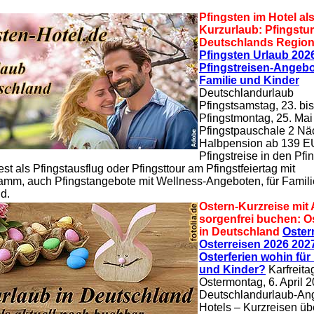
Pfingsten im Hotel al
Kurzurlaub: Pfingstur
Deutschlands Regio
Pfingsten Urlaub 2026
Pfingstreisen-Angebo
Familie und Kinder
Deutschlandurlaub
Pfingstsamstag, 23. bis
Pfingstmontag, 25. Ma
Pfingstpauschale 2 Näc
Halbpension ab 139 E
Pfingstreise in den Pfin
st als Pfingstausflug oder Pfingsttour am Pfingstfeiertag mit
amm, auch Pfingstangebote mit Wellness-Angeboten, für Famili
d.
Ostern-Kurzreise mit
sorgenfrei buchen: O
in Deutschland
Oster
Osterreisen 2026 2027
Osterferien wohin für
und Kinder?
Karfreitag
Ostermontag, 6. April 2
Deutschlandurlaub-Ang
Hotels – Kurzreisen üb