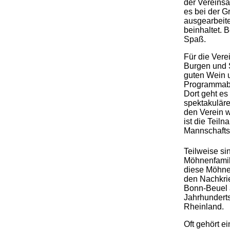
der Vereinsa
es bei der G
ausgearbeite
beinhaltet. 
Spaß.
Für die Verei
Burgen und 
guten Wein u
Programmabla
Dort geht es
spektakuläre
den Verein w
ist die Teil
Mannschafts
.
Teilweise si
Möhnenfamili
diese Möhnen
den Nachkri
Bonn-Beuel a
Jahrhunderts
Rheinland.
Oft gehört e