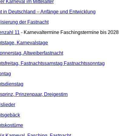
r Karneval im Mittelalter
t in Deutschland – Anfänge und Entwicklung
isierung der Fastnacht
enzahl 11
- Karnevaltermine Faschingstermine bis 2028
htstage, Karnevalstage
nnerstag, Altweiberfastnacht
htsfreitag, Fastnachtssamstag Fastnachtssonntag
ontag
htsdienstag
sprinz, Prinzenpaar, Dreigestirn
slieder
htsgebäck
htskostüme
ür Karneval, Fasching, Fastnacht