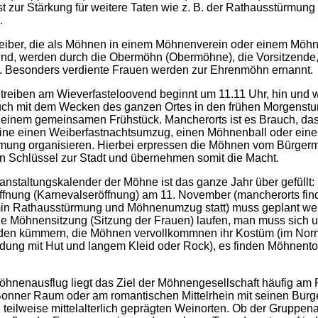
st zur Stärkung für weitere Taten wie z. B. der Rathausstürmun
.
eiber, die als Möhnen in einem Möhnenverein oder einem Möh
sind, werden durch die Obermöhn (Obermöhne), die Vorsitzende
t. Besonders verdiente Frauen werden zur Ehrenmöhn ernannt.
reiben am Wieverfasteloovend beginnt um 11.11 Uhr, hin und 
auch mit dem Wecken des ganzen Ortes in den frühen Morgenst
 einem gemeinsamen Frühstück. Mancherorts ist es Brauch, das
ne einen Weiberfastnachtsumzug, einen Möhnenball oder eine
mung organisieren. Hierbei erpressen die Möhnen vom Bürgerm
n Schlüssel zur Stadt und übernehmen somit die Macht.
anstaltungskalender der Möhne ist das ganze Jahr über gefüllt:
ffnung (Karnevalseröffnung) am 11. November (mancherorts fin
in Rathausstürmung und Möhnenumzug statt) muss geplant wer
ie Möhnensitzung (Sitzung der Frauen) laufen, man muss sich 
den kümmern, die Möhnen vervollkommnen ihr Kostüm (im Norm
idung mit Hut und langem Kleid oder Rock), es finden Möhnentou
hnenausflug liegt das Ziel der Möhnengesellschaft häufig am 
Bonner Raum oder am romantischen Mittelrhein mit seinen Bur
 teilweise mittelalterlich geprägten Weinorten. Ob der Gruppen