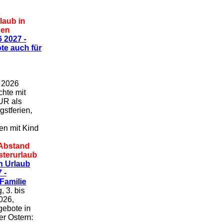
s
laub in
nen
 2027 -
te auch für
i 2026
hte mit
UR als
gstferien,
en mit Kind
 Abstand
sterurlaub
n Urlaub
 -
 Familie
, 3. bis
026,
ebote in
er Ostern: