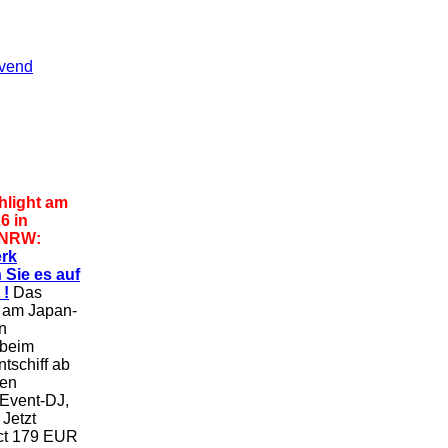
ovend
hlight am
6 in
 NRW:
rk
 Sie es auf
 !
Das
 am Japan-
n
 beim
tschiff ab
ten
 Event-DJ,
Jetzt
Act 179 EUR