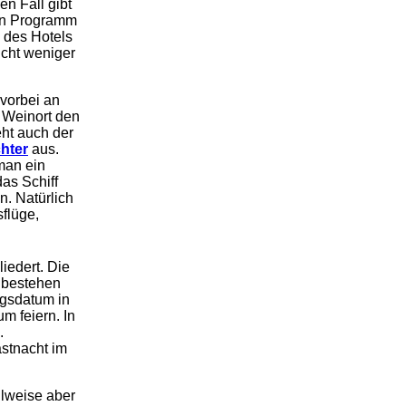
en Fall gibt
ein Programm
 des Hotels
icht weniger
 vorbei an
 Weinort den
eht auch der
chter
aus.
man ein
as Schiff
n. Natürlich
flüge,
iedert. Die
g bestehen
ngsdatum in
 feiern. In
.
astnacht im
ilweise aber