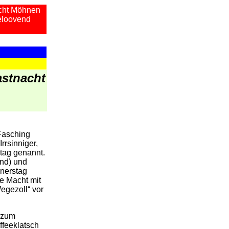
cht Möhnen
eloovend
astnacht
Fasching
Irrsinniger,
tag genannt.
end) und
nerstag
e Macht mit
egezoll“ vor
 zum
ffeeklatsch