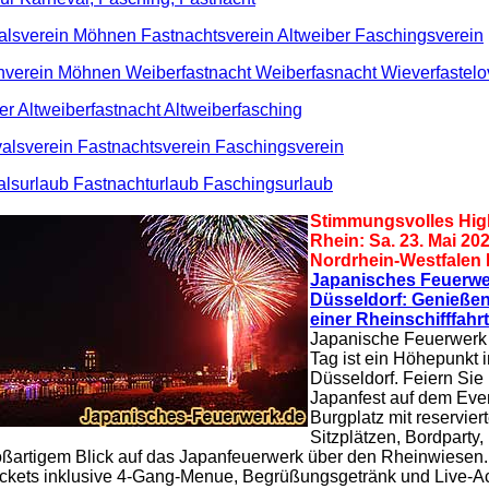
alsverein Möhnen Fastnachtsverein Altweiber Faschingsverein
verein Möhnen Weiberfastnacht Weiberfasnacht Wieverfastel
er Altweiberfastnacht Altweiberfasching
alsverein Fastnachtsverein Faschingsverein
alsurlaub Fastnacht
urlaub
Faschings
urlaub
Stimmungsvolles Hig
Rhein: Sa. 23. Mai 202
Nordrhein-Westfalen
Japanisches Feuerwe
Düsseldorf: Genießen
einer Rheinschifffahrt
Japanische Feuerwerk
Tag ist ein Höhepunkt i
Düsseldorf. Feiern Sie
Japanfest auf dem Even
Burgplatz mit reservier
Sitzplätzen, Bordparty,
ßartigem Blick auf das Japanfeuerwerk über den Rheinwiesen. 
-Tickets inklusive 4-Gang-Menue, Begrüßungsgetränk und Live-