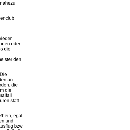
g nahezu
nenclub
,
wieder
unden oder
s die
eister den
 Die
den an
den, die
um die
alfall
ren statt
Rhein, egal
gen und
ausflug bzw.