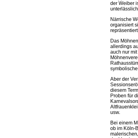
der Weiber i
unterlässlich
Närrische W
organisiert 
repräsentier
Das Möhnent
allerdings 
auch nur mit
Möhnenverei
Rathausstür
symbolische
Aber der Ver
Sessionserö
diesem Term
Proben für d
Karnevalsor
Altfrauenkle
usw.
Bei einem Mö
ob im Köln-
malerischen,