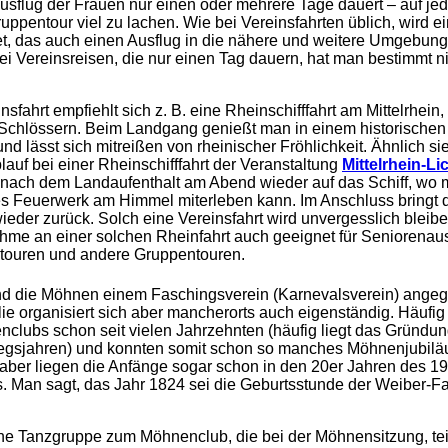
usflug der Frauen nur einen oder mehrere Tage dauert – auf jed
ruppentour viel zu lachen. Wie bei Vereinsfahrten üblich, wird 
t, das auch einen Ausflug in die nähere und weitere Umgebung
Bei Vereinsreisen, die nur einen Tag dauern, hat man bestimmt n
nsfahrt empfiehlt sich z. B. eine Rheinschifffahrt am Mittelrhein,
Schlössern. Beim Landgang genießt man in einem historischen
nd lässt sich mitreißen von rheinischer Fröhlichkeit. Ähnlich si
uf bei einer Rheinschifffahrt der Veranstaltung
Mittelrhein-Li
 nach dem Landaufenthalt am Abend wieder auf das Schiff, wo 
s Feuerwerk am Himmel miterleben kann. Im Anschluss bringt d
ieder zurück. Solch eine Vereinsfahrt wird unvergesslich bleibe
nahme an einer solchen Rheinfahrt auch geeignet für Seniorenaus
touren und andere Gruppentouren.
nd die Möhnen einem Faschingsverein (Karnevalsverein) angegl
e organisiert sich aber mancherorts auch eigenständig. Häufi
clubs schon seit vielen Jahrzehnten (häufig liegt das Gründu
egsjahren) und konnten somit schon so manches Möhnenjubiläum
ber liegen die Anfänge sogar schon in den 20er Jahren des 19
. Man sagt, das Jahr 1824 sei die Geburtsstunde der Weiber-F
ine Tanzgruppe zum Möhnenclub, die bei der Möhnensitzung, te