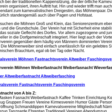
uch bei der traditionellen Kappensitzung, die der örtliche Karnev
ein organisiert, ihren Auftritt hat. Hin und wieder trifft man auch
endant zum karnevalistischen Dreigestirn, das Möhnenpaar. Die
türlich standesgemäß auch über Pagen und Hofstaat.
besuchen die Möhnen Groß und Klein, das Seniorenzentrum ebe
 und die Grundschule. Der Verein hat mit Sicherheit eine stabil
das soziale Geflecht des Dorfes. Vor allem zugezogene und ju
ler in die Dorfgemeinschaft integriert. Hier liegt auch der Vortei
enverein gegenüber dem häufig von Männern dominierten Verei
 Die Möhnenweiber sind einfach unerlässlich für ein gelebtes S
nischen Brauchtum, egal ob bei Tag oder Nacht.
alsverein Möhnen Fastnachtsverein Altweiber Faschingsve
nverein Möhnen Weiberfastnacht Weiberfasnacht Wieverfa
ber Altweiberfastnacht Altweiberfasching
alsverein Fastnachtsverein Faschingsverein
stnacht von A bis Z:
asken Fasnacht Weiberfastnach Kaffee Trinken Einrichtung K
ug Gruppen Freuen Vereine Kirmesverein Humor Gäste Person
röffnung Schmanddippen Karnevalsvereine Mitgliedschaft Närr
zug Tanzgarde Ehrentag Traditionell Vereinen Abendumzug