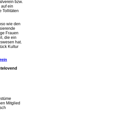
alverein bzw.
 auf ein
 Tollitäten
nso wie den
isierende
nge Frauen
l, die ein
nswesen hat.
tück Kultur
rein
stelovend
ostüme
en Mitglied
isch