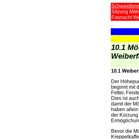
Schwerdonn
Sitzung Möh
Fasnacht We
.
.
.
10.1 Mö
Weiberf
10.1
Weiber
Der Höhepun
beginnt mit
Fetter, Feis
Dies ist auc
damit der M
haben allein
der Kürzung
Ermöglichung
Bevor die M
Kreppelkaffe