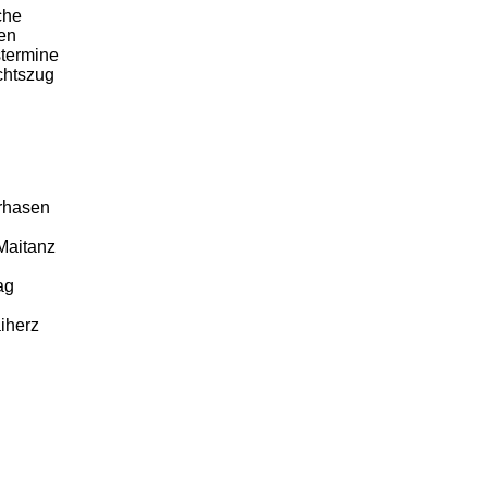
che
en
stermine
chtszug
rhasen
Maitanz
ag
iherz