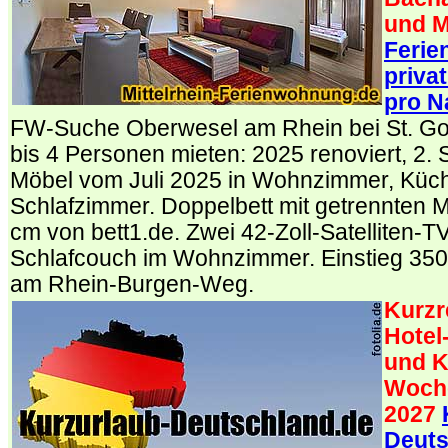
und M
Feri
priva
pro N
FW-Suche Oberwesel am Rhein bei St. G
bis 4 Personen mieten: 2025 renoviert, 2. 
Möbel vom Juli 2025 in Wohnzimmer, Küc
Schlafzimmer. Doppelbett mit getrennten M
cm von bett1.de. Zwei 42-Zoll-Satelliten-T
Schlafcouch im Wohnzimmer. Einstieg 3
am Rhein-Burgen-Weg.
Kurzr
Hotel
und K
Woch
2027
Deuts