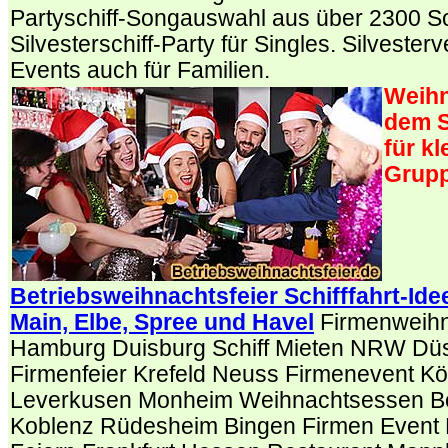
Partyschiff-Songauswahl aus über 2300 S
Silvesterschiff-Party für Singles. Silvester
Events auch für Familien.
Weihn
dem S
für k
Grup
Betriebsweihnachtsfeier Schifffahrt-Ide
Main, Elbe, Spree und Havel
Firmenweihna
Hamburg Duisburg Schiff Mieten NRW Düs
Firmenfeier Krefeld Neuss Firmenevent Köl
Leverkusen Monheim Weihnachtsessen Bo
Koblenz Rüdesheim Bingen Firmen Event