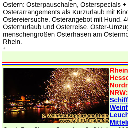
Ostern: Osterpauschalen, Osterspecials +
Osterarrangements als Kurzurlaub mit Kin
Ostereiersuche. Osterangebot mit Hund. 
Osternurlaub und Osterreise. Oster-Umzug
menschengroßen Osterhasen am Ostermo
Rhein.
+
.
.
Rhein
Hesse
Nordr
NRW
Schif
Weinf
Leuch
Mitte