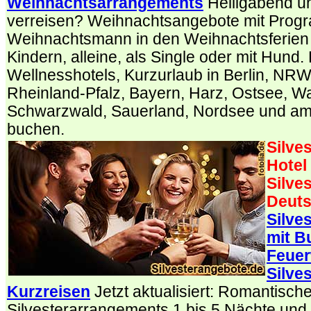
Weihnachtsarrangements
Heiligabend u
verreisen? Weihnachtsangebote mit Prog
Weihnachtsmann in den Weihnachtsferien f
Kindern, alleine, als Single oder mit Hund
Wellnesshotels, Kurzurlaub in Berlin, NR
Rheinland-Pfalz, Bayern, Harz, Ostsee, 
Schwarzwald, Sauerland, Nordsee und a
buchen.
Silve
Hotel
Silves
Deuts
Silves
mit B
Feuer
Silve
Kurzreisen
Jetzt aktualisiert: Romantisch
Silvesterarrangements 1 bis 5 Nächte und S