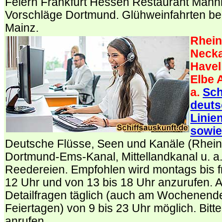
Feiern Frankfurt Hessen Restaurant Mann
Vorschläge Dortmund. Glühweinfahrten bei
Mainz.
Rhein
Necka
Havel
Elbe 
a.
Sch
deuts
Linie
sowie
Deutsche Flüsse, Seen und Kanäle (Rhein
Dortmund-Ems-Kanal, Mittellandkanal u. a
Reedereien. Empfohlen wird montags bis fr
12 Uhr und von 13 bis 18 Uhr anzurufen. 
Detailfragen täglich (auch am Wochenend
Feiertagen) von 9 bis 23 Uhr möglich. Bitte
anrufen.