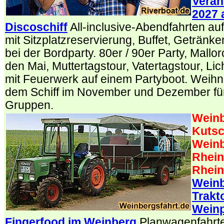
Veran
2027 
Discoschiff
All-inclusive-Abendfahrten au
mit Sitzplatzreservierung, Buffet, Geträn
bei der Bordparty. 80er / 90er Party, Mallor
den Mai, Muttertagstour, Vatertagstour, Lic
mit Feuerwerk auf einem Partyboot. Weihna
dem Schiff im November und Dezember für
Gruppen.
Weinb
Kutsc
Weinb
Rhein
Rhein
Weinb
Trakt
Wein
Fingerfood im Weinberg
Planwagenfahrt