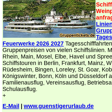
Schif
Weinp
anfra
Linie
Grupp
Tages
Feuerwerke 2026 2027
Tagesschifffahrten
Gruppenpreisen von vielen Schiffslinien. Mi
Rhein, Main, Mosel, Elbe, Havel und Spree
Schiffstouren in Berlin, Frankfurt, Mainz, 
Rüdesheim, Bingen, Loreley, St. Goar, Kob
Königswinter, Bonn, Köln und Düsseldorf a
Familienausflug, Vereinsausflug, Betriebsa
Schulausflug.
+
E-Mail
|
www.guenstigerurlaub.de