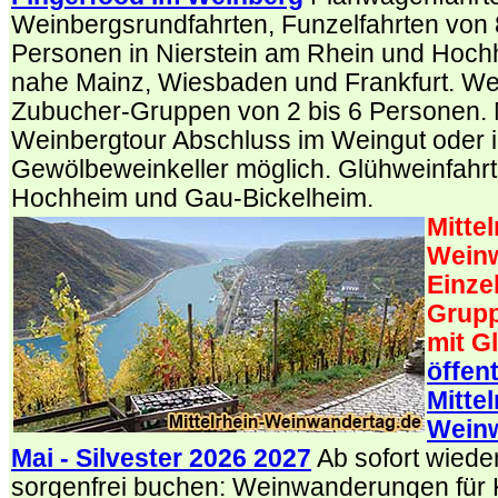
Weinbergsrundfahrten, Funzelfahrten von 
Personen in Nierstein am Rhein und Hoc
nahe Mainz, Wiesbaden und Frankfurt. We
Zubucher-Gruppen von 2 bis 6 Personen.
Weinbergtour Abschluss im Weingut oder 
Gewölbeweinkeller möglich. Glühweinfahrt
Hochheim und Gau-Bickelheim.
Mittel
Weinw
Einze
Grupp
mit G
öffen
Mittel
Wein
Mai - Silvester 2026 2027
Ab sofort wiede
sorgenfrei buchen: Weinwanderungen für 