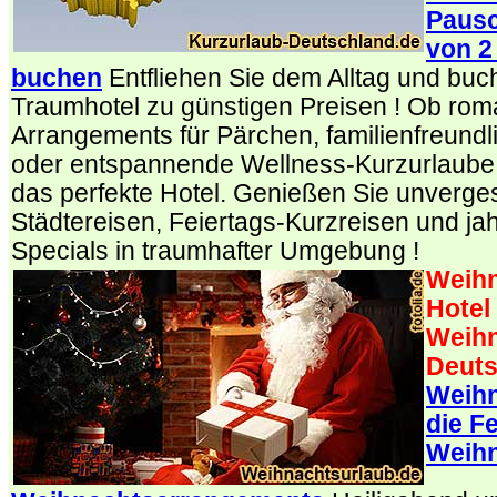
Pausc
von 2
buchen
Entfliehen Sie dem Alltag und buche
Traumhotel zu günstigen Preisen ! Ob rom
Arrangements für Pärchen, familienfreund
oder entspannende Wellness-Kurzurlaube –
das perfekte Hotel. Genießen Sie unverge
Städtereisen, Feiertags-Kurzreisen und jah
Specials in traumhafter Umgebung !
Weihn
Hotel
Weihn
Deuts
Weihn
die Fe
Weihn