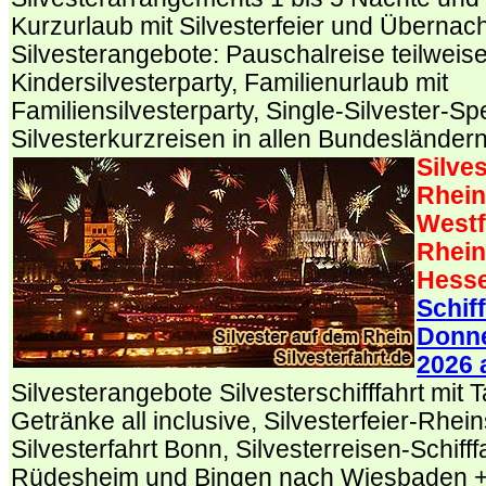
Kurzurlaub mit Silvesterfeier und Übernac
Silvesterangebote: Pauschalreise teilweise 
Kindersilvesterparty, Familienurlaub mit
Familiensilvesterparty, Single-Silvester-Spe
Silvesterkurzreisen in allen Bundesländern
Silve
Rhein
Westf
Rhein
Hess
Schif
Donne
2026 
Silvesterangebote Silvesterschifffahrt mit T
Getränke all inclusive, Silvesterfeier-Rhein
Silvesterfahrt Bonn, Silvesterreisen-Schifff
Rüdesheim und Bingen nach Wiesbaden +