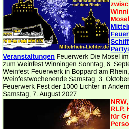
zwisc
Winni
Mosel
Mittel
Feuer
Schif
Partys
Veranstaltungen
Feuerwerk Die Mosel im
zum Weinfest Winningen Sonntag, 6. Sept
Weinfest-Feuerwerk in Boppard am Rhein,
Weinfestwochenende Samstag, 3. Oktober
Feuerwerk Fest der 1000 Lichter in Ande
Samstag, 7. August 2027
NRW, 
RLP, 
für G
Perso