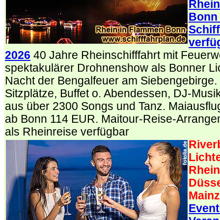
Rhein
Bonn
Schif
verfü
2026
40 Jahre Rheinschifffahrt mit Feuer
spektakulärer Drohnenshow als Bonner Lich
Nacht der Bengalfeuer am Siebengebirge. 
Sitzplätze, Buffet o. Abendessen, DJ-Mus
aus über 2300 Songs und Tanz. Maiausflug
ab Bonn 114 EUR. Maitour-Reise-Arrangem
als Rheinreise verfügbar
River
Licht
Rhein
Düsse
Mainz
Event