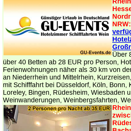
Rhein
Hesse
Nordr
NRW:
verfü
Hotel
Großr
Über 
über 40 Betten ab 28 EUR pro Person, Ho
Ferienwohnungen näher als 30 km von den
an Niederrhein und Mittelrhein, Kurzreise
mit Schifffahrt bei Düsseldorf, Köln, Bonn,
Loreley, Bingen, Rüdesheim, Wiesbaden u
Weinwanderungen, Weinbergsfahrten, We
Rhein 
zwisc
Rüde
Bacha