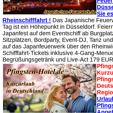
Feue
Düsse
Sie es
Rheinschifffahrt !
Das Japanische Feuer
Tag ist ein Höhepunkt in Düsseldorf. Feier
Japanfest auf dem Eventschiff ab Burgplatz
Sitzplätzen, Bordparty, Event-DJ, Tanz und
auf das Japanfeuerwerk über den Rheinwi
Schifffahrt-Tickets inklusive 4-Gang-Menu
Begrüßungsgetränk und Live-Act 179 EUR
Pfing
Kurzu
Pfing
Deuts
Regi
Urlau
Pfing
Angeb