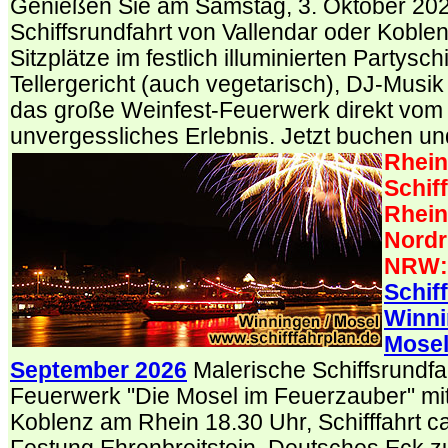
Genießen Sie am Samstag, 3. Oktober 202
Schiffsrundfahrt von Vallendar oder Koblen
Sitzplätze im festlich illuminierten Partysch
Tellergericht (auch vegetarisch), DJ-Musi
das große Weinfest-Feuerwerk direkt vom S
unvergessliches Erlebnis. Jetzt buchen un
Rhein
Schiff
Rhein
Nordr
NRW:
Schif
Winni
Mosel
September 2026
Malerische Schiffsrundfa
Feuerwerk "Die Mosel im Feuerzauber" mit 
Koblenz am Rhein 18.30 Uhr, Schifffahrt c