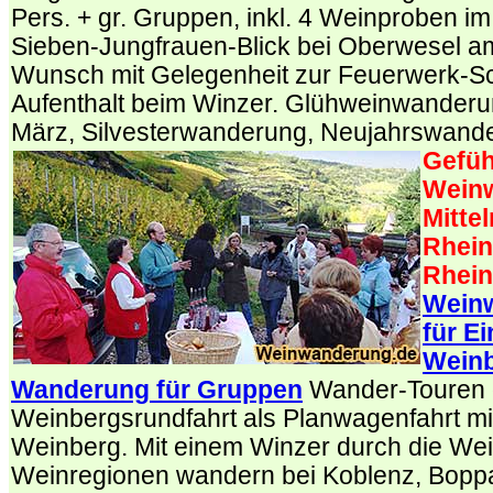
Pers. + gr. Gruppen, inkl. 4 Weinproben 
Sieben-Jungfrauen-Blick bei Oberwesel a
Wunsch mit Gelegenheit zur Feuerwerk-Sch
Aufenthalt beim Winzer. Glühweinwanderu
März, Silvesterwanderung, Neujahrswand
Gefüh
Wein
Mittel
Rhein
Rhei
Weinw
für E
Weinb
Wanderung für Gruppen
Wander-Touren 
Weinbergsrundfahrt als Planwagenfahrt m
Weinberg. Mit einem Winzer durch die Wei
Weinregionen wandern bei Koblenz, Bopp