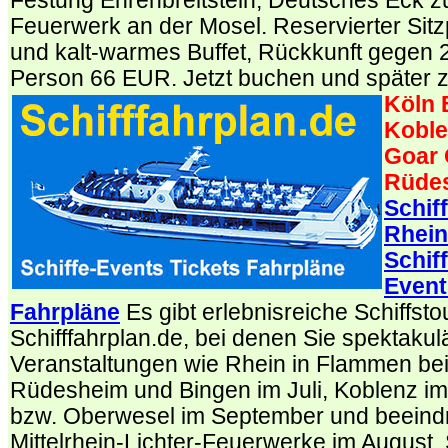
Festung Ehrenbreitstein, Deutsches Eck 
Feuerwerk an der Mosel. Reservierter Sitz
und kalt-warmes Buffet, Rückkunft gegen 2
Person 66 EUR. Jetzt buchen und später 
Köln 
Koble
Goar 
Rüde
Schif
Rhein
Schif
Event
Fahrpläne
Es gibt erlebnisreiche Schiffsto
Schifffahrplan.de, bei denen Sie spektaku
Veranstaltungen wie Rhein in Flammen bei
Rüdesheim und Bingen im Juli, Koblenz im
bzw. Oberwesel im September und beein
Mittelrhein-Lichter-Feuerwerke im August