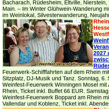
Bacharach, Rüdesheim, Eltville, Nierstei
Main. – Im Winter Glühwein-Wanderung mi
im Weinlokal, Silvesterwanderung, Neuja
Rhein
Hesse
Westf
Weinf
Veran
2027 
zwisc
Rüde
Feuerwerk-Schifffahrten auf dem Rhein mit
Sitzplatz, DJ-Musik und Tanz. Sonntag, 6
Weinfest-Feuerwerk Winningen Mosel mit A
Rhein, Ticket inkl. Buffet 66 EUR. Samstag
Weinfest-Feuerwerk Boppard am Rhein mit 
Vallendar und Koblenz, Ticket inkl. Aben