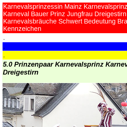
Karnevalsprinzessin Mainz Karnevalsprin
Karneval Bauer Prinz Jungfrau
Dreigestir
Karnevalsbräuche Schwert Bedeutung Br
Kennzeichen
.
.
.
5.0 Prinzenpaar Karnevalsprinz Karne
Dreigestirn