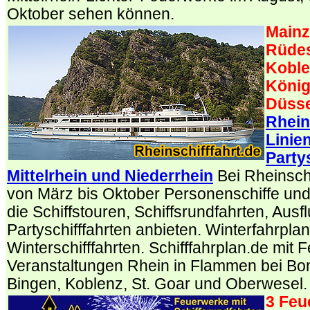
Oktober sehen können.
Mainz
Rüdes
Koble
König
Düsse
Rhein
Linie
Party
Mittelrhein und Niederrhein
Bei Rheinschi
von März bis Oktober Personenschiffe und 
die Schiffstouren, Schiffsrundfahrten, Ausf
Partyschifffahrten anbieten. Winterfahrplan
Winterschifffahrten. Schifffahrplan.de mit 
Veranstaltungen Rhein in Flammen bei Bo
Bingen, Koblenz, St. Goar und Oberwesel.
3 Feu