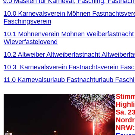
9.0 Masken für Karneval, Fasching, Fastnach
10.0 Karnevalsverein Möhnen Fastnachtsvere
Faschingsverein
10.1 Möhnenverein Möhnen Weiberfastnacht
Wieverfastelovend
10.2 Altweiber Altweiberfastnacht Altweiberf
10.3 Karnevalsverein Fastnachtsverein Fasc
11.0 Karnevalsurlaub Fastnacht
urlaub
Faschi
.
Stimm
Highl
Sa. 23
Nordr
NRW: