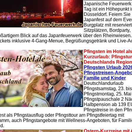
Japanische Feuerwerk
Tag ist ein Höhepunkt i
Düsseldorf. Feiern Sie
Japanfest auf dem Even
Burgplatz mit reservier
Sitzplätzen, Bordparty,
ßartigem Blick auf das Japanfeuerwerk über den Rheinwiesen. 
-Tickets inklusive 4-Gang-Menue, Begrüßungsgetränk und Live-
Pfingsten im Hotel al
Kurzurlaub: Pfingstur
Deutschlands Regio
Pfingsten Urlaub 2026
Pfingstreisen-Angebo
Familie und Kinder
Deutschlandurlaub
Pfingstsamstag, 23. bis
Pfingstmontag, 25. Ma
Pfingstpauschale 2 Näc
Halbpension ab 139 E
Pfingstreise in den Pfin
st als Pfingstausflug oder Pfingsttour am Pfingstfeiertag mit
amm, auch Pfingstangebote mit Wellness-Angeboten, für Famili
d.
Ostern-Kurzreise mit