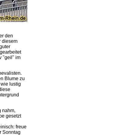
 er den
r diesem
guter
gearbeitet
 "geil" im
evalisten.
en Blume zu
wie lustig
diese
ntergrund
g nahm,
be gesetzt
inisch: freue
er Sonntag