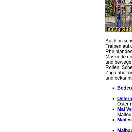
.
Auch im sch
Treiben auf 
Rheinlandes
Maskierte un
und bewegen
Rollen, Sche
Zug daher ni
und bekannte
Bedeu
Ostern
Osterm
Mai Ve
Maifeu
Maifes
Maibau