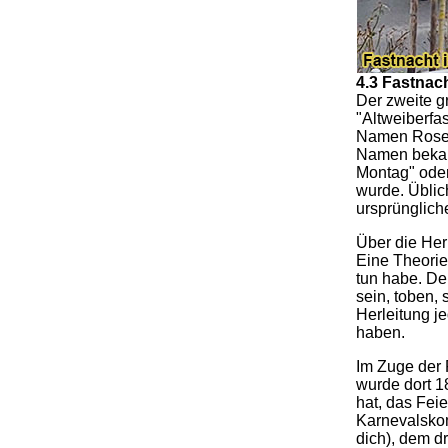
4.3 Fastna
Der zweite g
"Altweiberfa
Namen Rosenm
Namen bekann
Montag" oder
wurde. Üblic
ursprünglich
Über die Her
Eine Theorie
tun habe. De
sein, toben,
Herleitung j
haben.
Im Zuge der 
wurde dort 1
hat, das Fei
Karnevalskom
dich), dem d