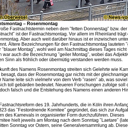
chtsmontag – Rosenmontag
roße Fastnachtstermin neben dem "fetten Donnerstag" bzw. der
stnacht" ist der Fastnachtsmontag. Vor allem im Rheinland trägt
ontag. Aber auch weit darüber hinaus ist er inzwischen unte
t. Ältere Bezeichnungen für den Fastnachtsmontag lauteten "
 "blauer Montag", wohl weil am Nachmittag dieses Tages nicht 
h war auch die Bezeichnung "geiler Montag", wobei das Adjektiv
en Sinn als fröhlich oder übermütig verstanden werden muss.
kunft des Namens Rosenmontag streiten sich Gelehrte wie Karn
 besagt, dass der Rosenmontag gar nichts mit der gleichnamig
r Name leite sich vielmehr von dem Verb "rasen" ab, was soviel 
 sich toll gebärden bedeutet. Neueren Forschungen zufolge soll 
edoch falsch und die Entstehung des Namens einen anderen Hi
Fastnachtsreform des 19. Jahrhunderts, die in Köln ihren Anfan
823 das "Festordnende Komitee" gegründet, das sich zur Aufga
ern des Karnevals in organisierter Form durchzuführen. Dieses
itee hielt jeweils am Montag nach dem Sonntag "Laetare" (late
ritten Sonntag vor Ostern, seine Generalversammlung ab. Dies