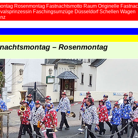
ontag Rosenmontag Fastnachtsmotto Raum Originelle Fastna
valsprinzessin Faschingsumzüge Düsseldorf Schellen Wagen
inz
stnachtsmontag – Rosenmontag