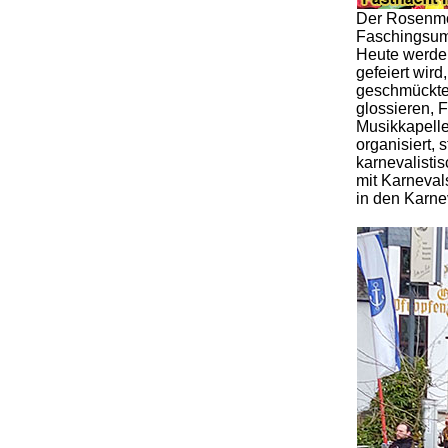
Der Rosenmon
Faschingsumz
Heute werden
gefeiert wir
geschmückte 
glossieren, 
Musikkapelle
organisiert,
karnevalisti
mit Karneval
in den Karne
.