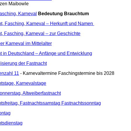
zen Maibowle
asching, Karneval
Bedeutung Brauchtum
ht, Fasching, Karneval – Herkunft und Namen
t, Fasching, Karneval – zur Geschichte
r Karneval im Mittelalter
t in Deutschland – Anfänge und Entwicklung
isierung der Fastnacht
enzahl 11
- Karnevaltermine Faschingstermine bis 2028
htstage, Karnevalstage
nnerstag, Altweiberfastnacht
htsfreitag, Fastnachtssamstag Fastnachtssonntag
ontag
htsdienstag