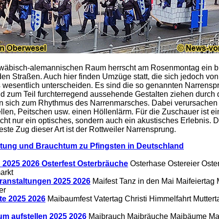
wäbisch-alemannischen Raum herrscht am Rosenmontag ein b
den Straßen. Auch hier finden Umzüge statt, die sich jedoch vo
 wesentlich unterscheiden. Es sind die so genannten Narrensp
d zum Teil furchterregend aussehende Gestalten ziehen durch 
 sich zum Rhythmus des Narrenmarsches. Dabei verursachen 
llen, Peitschen usw. einen Höllenlärm. Für die Zuschauer ist ei
cht nur ein optisches, sondern auch ein akustisches Erlebnis. D
ste Zug dieser Art ist der Rottweiler Narrensprung.
tung und Brauchtum zu Pfingsten in Deutschland
 2025 2026 Osterfest Osterbräuche
Osterhase Ostereier Oste
arkt
ranstaltungen 2025 2026
Maifest Tanz in den Mai Maifeiertag 
er
te 2025 2026
Maibaumfest Vatertag Christi Himmelfahrt Muttert
m aufstellen 2025 2026
Maibrauch Maibräuche Maibäume Ma