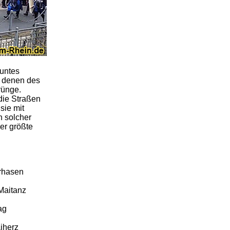
untes
n denen des
rünge.
die Straßen
sie mit
n solcher
er größte
rhasen
Maitanz
ag
iherz