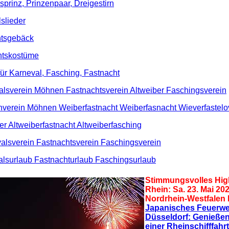
sprinz, Prinzenpaar, Dreigestirn
slieder
htsgebäck
htskostüme
ür Karneval, Fasching, Fastnacht
alsverein Möhnen Fastnachtsverein Altweiber Faschingsverein
verein Möhnen Weiberfastnacht Weiberfasnacht Wieverfastel
er Altweiberfastnacht Altweiberfasching
alsverein Fastnachtsverein Faschingsverein
alsurlaub Fastnacht
urlaub
Faschings
urlaub
Stimmungsvolles Hig
Rhein: Sa. 23. Mai 202
Nordrhein-Westfalen
Japanisches Feuerwe
Düsseldorf: Genießen
einer Rheinschifffahrt