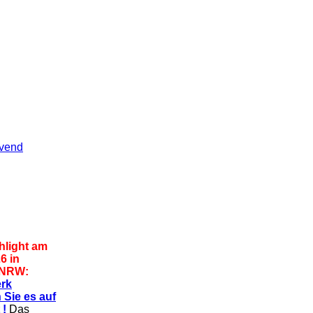
ovend
hlight am
6 in
 NRW:
rk
 Sie es auf
 !
Das