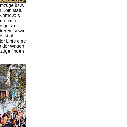
sumzüge bzw.
Köln statt.
 Karnevals
en reich
reignisse
tieren, sowie
 straff
er Linie eine
et der Wagen
mzüge finden