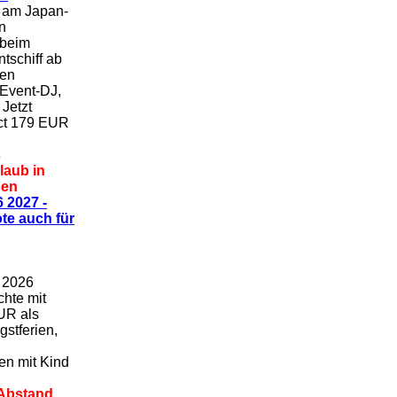
 am Japan-
n
 beim
tschiff ab
ten
 Event-DJ,
Jetzt
Act 179 EUR
s
laub in
nen
 2027 -
te auch für
i 2026
hte mit
UR als
gstferien,
en mit Kind
 Abstand