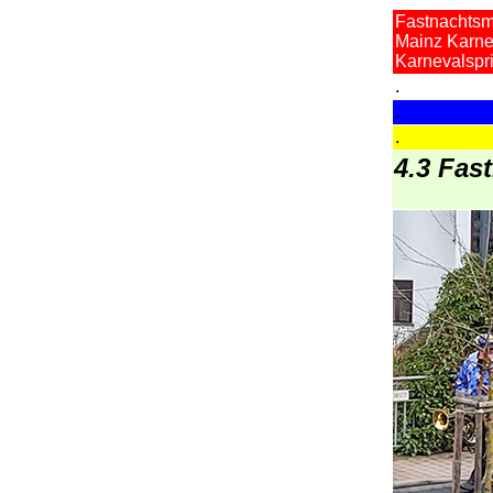
Fastnachtsm
Mainz Karne
Karnevalspr
.
.
.
4.3 Fa